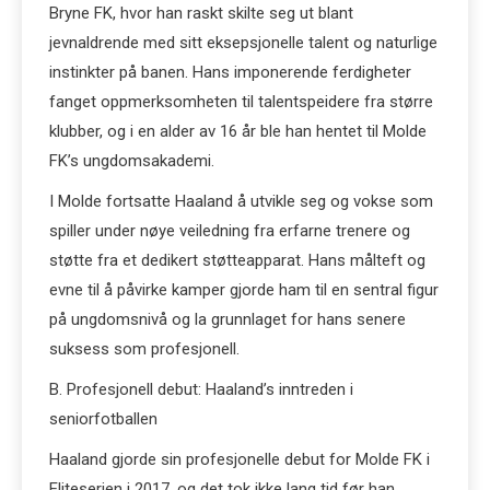
Bryne FK, hvor han raskt skilte seg ut blant
jevnaldrende med sitt eksepsjonelle talent og naturlige
instinkter på banen. Hans imponerende ferdigheter
fanget oppmerksomheten til talentspeidere fra større
klubber, og i en alder av 16 år ble han hentet til Molde
FK’s ungdomsakademi.
I Molde fortsatte Haaland å utvikle seg og vokse som
spiller under nøye veiledning fra erfarne trenere og
støtte fra et dedikert støtteapparat. Hans målteft og
evne til å påvirke kamper gjorde ham til en sentral figur
på ungdomsnivå og la grunnlaget for hans senere
suksess som profesjonell.
B. Profesjonell debut: Haaland’s inntreden i
seniorfotballen
Haaland gjorde sin profesjonelle debut for Molde FK i
Eliteserien i 2017, og det tok ikke lang tid før han