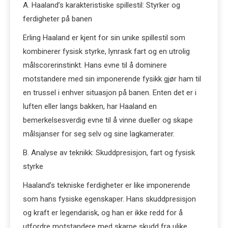
A. Haaland’s karakteristiske spillestil: Styrker og
ferdigheter på banen
Erling Haaland er kjent for sin unike spillestil som
kombinerer fysisk styrke, lynrask fart og en utrolig
målscorerinstinkt. Hans evne til å dominere
motstandere med sin imponerende fysikk gjør ham til
en trussel i enhver situasjon på banen. Enten det er i
luften eller langs bakken, har Haaland en
bemerkelsesverdig evne til å vinne dueller og skape
målsjanser for seg selv og sine lagkamerater.
B. Analyse av teknikk: Skuddpresisjon, fart og fysisk
styrke
Haaland’s tekniske ferdigheter er like imponerende
som hans fysiske egenskaper. Hans skuddpresisjon
og kraft er legendarisk, og han er ikke redd for å
utfordre motstandere med skarpe skudd fra ulike