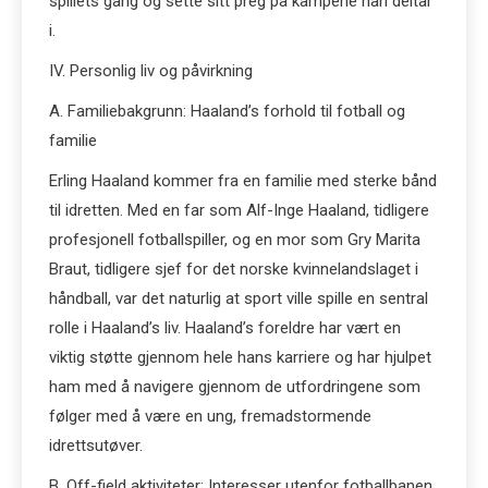
spillets gang og sette sitt preg på kampene han deltar
i.
IV. Personlig liv og påvirkning
A. Familiebakgrunn: Haaland’s forhold til fotball og
familie
Erling Haaland kommer fra en familie med sterke bånd
til idretten. Med en far som Alf-Inge Haaland, tidligere
profesjonell fotballspiller, og en mor som Gry Marita
Braut, tidligere sjef for det norske kvinnelandslaget i
håndball, var det naturlig at sport ville spille en sentral
rolle i Haaland’s liv. Haaland’s foreldre har vært en
viktig støtte gjennom hele hans karriere og har hjulpet
ham med å navigere gjennom de utfordringene som
følger med å være en ung, fremadstormende
idrettsutøver.
B. Off-field aktiviteter: Interesser utenfor fotballbanen