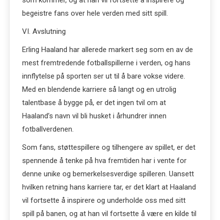
som kommer, og at han vil fortsette å inspirere og
begeistre fans over hele verden med sitt spill.
VI. Avslutning
Erling Haaland har allerede markert seg som en av de
mest fremtredende fotballspillerne i verden, og hans
innflytelse på sporten ser ut til å bare vokse videre.
Med en blendende karriere så langt og en utrolig
talentbase å bygge på, er det ingen tvil om at
Haaland’s navn vil bli husket i århundrer innen
fotballverdenen.
Som fans, støttespillere og tilhengere av spillet, er det
spennende å tenke på hva fremtiden har i vente for
denne unike og bemerkelsesverdige spilleren. Uansett
hvilken retning hans karriere tar, er det klart at Haaland
vil fortsette å inspirere og underholde oss med sitt
spill på banen, og at han vil fortsette å være en kilde til