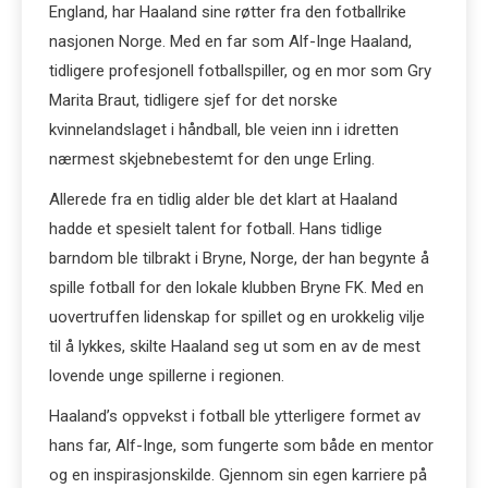
England, har Haaland sine røtter fra den fotballrike
nasjonen Norge. Med en far som Alf-Inge Haaland,
tidligere profesjonell fotballspiller, og en mor som Gry
Marita Braut, tidligere sjef for det norske
kvinnelandslaget i håndball, ble veien inn i idretten
nærmest skjebnebestemt for den unge Erling.
Allerede fra en tidlig alder ble det klart at Haaland
hadde et spesielt talent for fotball. Hans tidlige
barndom ble tilbrakt i Bryne, Norge, der han begynte å
spille fotball for den lokale klubben Bryne FK. Med en
uovertruffen lidenskap for spillet og en urokkelig vilje
til å lykkes, skilte Haaland seg ut som en av de mest
lovende unge spillerne i regionen.
Haaland’s oppvekst i fotball ble ytterligere formet av
hans far, Alf-Inge, som fungerte som både en mentor
og en inspirasjonskilde. Gjennom sin egen karriere på