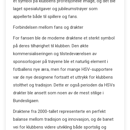
et symbol på klubbens profesjonelle image, og det ble
laget spesialutgaver og jubileumstrøyer som
appellerte både til spillere og fans.
Forbindelsen mellom fans og drakter
For fansen ble de moderne draktene et sterkt symbol
på deres tilhørighet til klubben. Den økte
kommersialiseringen og tilstedeværelsen av
sponsorlogoer på trøyene ble et naturlig element i
fotballens nye æra, men for mange HSV-supportere
var de nye designene fortsatt et uttrykk for klubbens
stolthet og tradisjon. Dette er også perioden da HSVs
drakter ble ansett som noen av de mest stilige i
Bundesligaen.
Draktene fra 2000-tallet representerte en perfekt
balanse mellom tradisjon og innovasjon, og de banet
vei for klubbens videre utvikling både sportslig og