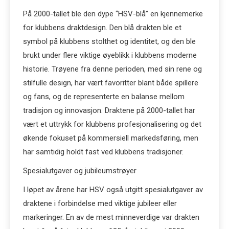
På 2000-tallet ble den dype “HSV-blå” en kjennemerke
for klubbens draktdesign. Den blå drakten ble et
symbol på klubbens stolthet og identitet, og den ble
brukt under flere viktige øyeblikk i klubbens moderne
historie. Trøyene fra denne perioden, med sin rene og
stilfulle design, har vært favoritter blant både spillere
og fans, og de representerte en balanse mellom
tradisjon og innovasjon. Draktene på 2000-tallet har
vært et uttrykk for klubbens profesjonalisering og det
økende fokuset på kommersiell markedsføring, men
har samtidig holdt fast ved klubbens tradisjoner.
Spesialutgaver og jubileumstrøyer
I løpet av årene har HSV også utgitt spesialutgaver av
draktene i forbindelse med viktige jubileer eller
markeringer. En av de mest minneverdige var drakten