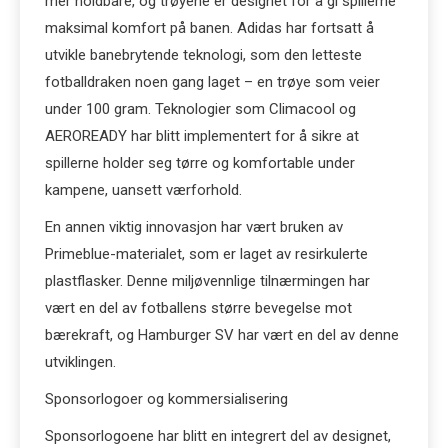
mer holdbare, og trøyene er designet for å gi spillerne
maksimal komfort på banen. Adidas har fortsatt å
utvikle banebrytende teknologi, som den letteste
fotballdraken noen gang laget – en trøye som veier
under 100 gram. Teknologier som Climacool og
AEROREADY har blitt implementert for å sikre at
spillerne holder seg tørre og komfortable under
kampene, uansett værforhold.
En annen viktig innovasjon har vært bruken av
Primeblue-materialet, som er laget av resirkulerte
plastflasker. Denne miljøvennlige tilnærmingen har
vært en del av fotballens større bevegelse mot
bærekraft, og Hamburger SV har vært en del av denne
utviklingen.
Sponsorlogoer og kommersialisering
Sponsorlogoene har blitt en integrert del av designet,