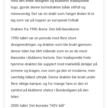
med den enkle designen og klubbens tradisjonelle
logo, gjorde denne bortedrakten både stilfull og
minneverdig. Det var en drakt som fanget ånden til et
lag som var på toppen av europeisk fotball.
Drakten fra 1990-årene: Den blå klassikeren
1990-tallet var en periode med flere store
designendringer, og drakten som ble brukt gjennom
denne tiden har blitt stående som en av de mest
klassiske i klubbens historie. Den tradisjonelle hvite
hjemme-drakten ble supplert med mørkeblå detaljer på
ermene og kragen, noe som ga den et moderne, men
samtidig tidløst uttrykk. Denne drakten ble brukt under
flere viktige kamper, og for mange fans er den et
symbol på klubbens status i Bundesligaen på den
tiden.
2000-tallet: Det ikoniske “HSV-blå”