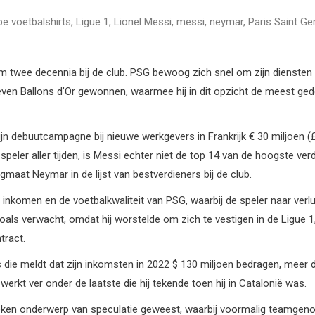
e voetbalshirts
,
Ligue 1
,
Lionel Messi
,
messi
,
neymar
,
Paris Saint G
m twee decennia bij de club. PSG bewoog zich snel om zijn diensten 
en Ballons d’Or gewonnen, waarmee hij in dit opzicht de meest gede
 zijn debuutcampagne bij nieuwe werkgevers in Frankrijk € 30 miljoen
peler aller tijden, is Messi echter niet de top 14 van de hoogste ver
gmaat Neymar in de lijst van bestverdieners bij de club.
nkomen en de voetbalkwaliteit van PSG, waarbij de speler naar verlui
t zoals verwacht, omdat hij worstelde om zich te vestigen in de Ligue
tract.
 die meldt dat zijn inkomsten in 2022 $ 130 miljoen bedragen, meer da
erkt ver onder de laatste die hij tekende toen hij in Catalonië was.
 weken onderwerp van speculatie geweest, waarbij voormalig teamgen