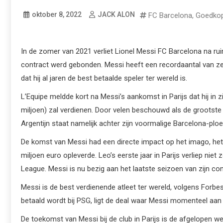
oktober 8, 2022
JACK ALON
FC Barcelona
,
Goedkop
In de zomer van 2021 verliet Lionel Messi FC Barcelona na rui
contract werd gebonden. Messi heeft een recordaantal van zev
dat hij al jaren de best betaalde speler ter wereld is.
L’Equipe meldde kort na Messi’s aankomst in Parijs dat hij in
miljoen) zal verdienen. Door velen beschouwd als de grootste s
Argentijn staat namelijk achter zijn voormalige Barcelona-ploe
De komst van Messi had een directe impact op het imago, het i
miljoen euro opleverde. Leo’s eerste jaar in Parijs verliep nie
League. Messi is nu bezig aan het laatste seizoen van zijn con
Messi is de best verdienende atleet ter wereld, volgens Forbes
betaald wordt bij PSG, ligt de deal waar Messi momenteel aan w
De toekomst van Messi bij de club in Parijs is de afgelopen