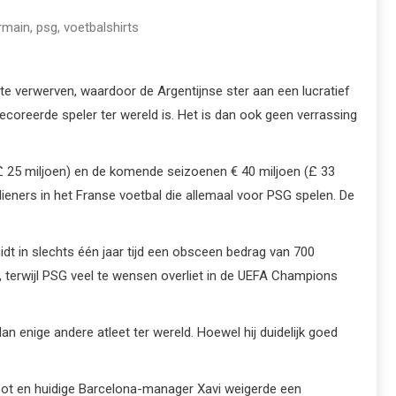
ermain
,
psg
,
voetbalshirts
te verwerven, waardoor de Argentijnse ster aan een lucratief
coreerde speler ter wereld is. Het is dan ook geen verrassing
 (£ 25 miljoen) en de komende seizoenen € 40 miljoen (£ 33
dieners in het Franse voetbal die allemaal voor PSG spelen. De
dt in slechts één jaar tijd een obsceen bedrag van 700
 1, terwijl PSG veel te wensen overliet in de UEFA Champions
n enige andere atleet ter wereld. Hoewel hij duidelijk goed
oot en huidige Barcelona-manager Xavi weigerde een