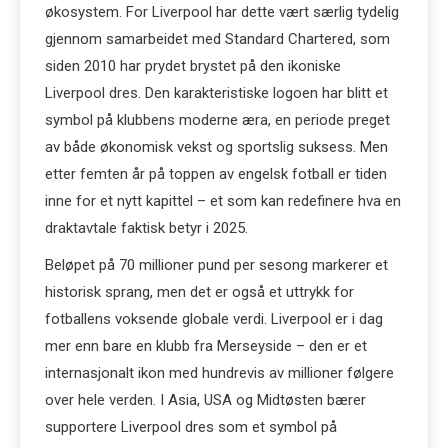
økosystem. For Liverpool har dette vært særlig tydelig
gjennom samarbeidet med Standard Chartered, som
siden 2010 har prydet brystet på den ikoniske
Liverpool dres. Den karakteristiske logoen har blitt et
symbol på klubbens moderne æra, en periode preget
av både økonomisk vekst og sportslig suksess. Men
etter femten år på toppen av engelsk fotball er tiden
inne for et nytt kapittel – et som kan redefinere hva en
draktavtale faktisk betyr i 2025.
Beløpet på 70 millioner pund per sesong markerer et
historisk sprang, men det er også et uttrykk for
fotballens voksende globale verdi. Liverpool er i dag
mer enn bare en klubb fra Merseyside – den er et
internasjonalt ikon med hundrevis av millioner følgere
over hele verden. I Asia, USA og Midtøsten bærer
supportere Liverpool dres som et symbol på