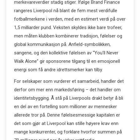
merkevareverdier stadig stiger. Ifølge Brand Finance
rangeres Liverpool nå blant de fem mest verdifulle
fotballmerkene i verden, med en estimert verdi på over
1,5 milliarder pund. Veksten skyldes ikke bare trofeer,
men måten klubben kombinerer tradisjon, følelser og
global kommunikasjon på. Anfield-symbolikken,
sangene, og den kollektive følelsen av “You’ll Never
Walk Alone” gir sponsorene tilgang til en emosjonell
energi som få andre idrettsmerker kan tilby.
For selskaper som vurderer et samarbeid, handler det
derfor om mer enn markedsføring – det handler om
identitetsbygging. Å stå på Liverpools drakt betyr å bli
en del av en fortelling som millioner av mennesker
allerede tror på. Denne følelsesmessige kapitalen er
det som gjør at Liverpool kan stille høyere krav enn
mange konkurrenter, og forklare hvorfor summen på