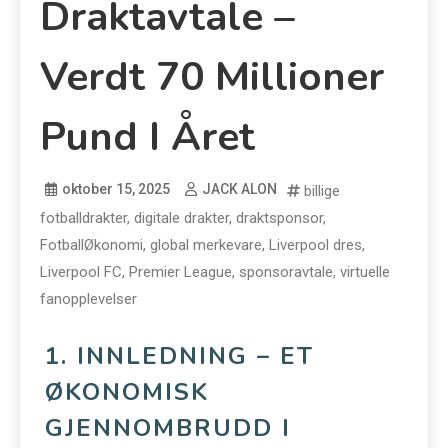
Draktavtale –
Verdt 70 Millioner
Pund I Året
oktober 15, 2025
JACK ALON
billige
fotballdrakter
,
digitale drakter
,
draktsponsor
,
FotballØkonomi
,
global merkevare
,
Liverpool dres
,
Liverpool FC
,
Premier League
,
sponsoravtale
,
virtuelle
fanopplevelser
1. INNLEDNING – ET
ØKONOMISK
GJENNOMBRUDD I