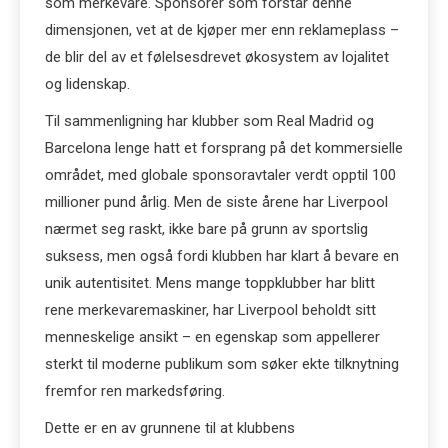
som merkevare. Sponsorer som forstår denne
dimensjonen, vet at de kjøper mer enn reklameplass –
de blir del av et følelsesdrevet økosystem av lojalitet
og lidenskap.
Til sammenligning har klubber som Real Madrid og
Barcelona lenge hatt et forsprang på det kommersielle
området, med globale sponsoravtaler verdt opptil 100
millioner pund årlig. Men de siste årene har Liverpool
nærmet seg raskt, ikke bare på grunn av sportslig
suksess, men også fordi klubben har klart å bevare en
unik autentisitet. Mens mange toppklubber har blitt
rene merkevaremaskiner, har Liverpool beholdt sitt
menneskelige ansikt – en egenskap som appellerer
sterkt til moderne publikum som søker ekte tilknytning
fremfor ren markedsføring.
Dette er en av grunnene til at klubbens