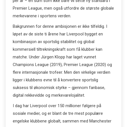
per år – en sum som ikke bare vil sette ny standard i
Premier League, men også utfordre de største globale
merkevarene i sportens verden.
Bakgrunnen for denne ambisjonen er ikke tilfeldig. I
løpet av de siste ti årene har Liverpool bygget en
kombinasjon av sportslig stabilitet og global
kommersiell tiltrekningskraft som få klubber kan
matche. Under Jürgen Klopp har laget vunnet
Champions League (2019), Premier League (2020) og
flere internasjonale trofeer. Men den virkelige verdien
ligger i klubbens evne til å konvertere sportslig
suksess til økonomisk styrke – gjennom fanbase,
digital rekkevidde og merkevarelojalitet.
I dag har Liverpool over 150 millioner følgere på
sosiale medier, og er blant de tre mest populære
engelske klubbene globalt, sammen med Manchester