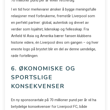
70 millioner pund per år virker rettferdig.
I en tid hvor merkevarer ønsker å bygge meningsfulle
relasjoner med forbrukerne, fremstår Liverpool som
en perfekt partner: global, autentisk og drevet av
verdier som lojalitet, lidenskap og fellesskap. Fra
Anfield til Asia og Amerika bærer fansen klubbens
historie videre, én Liverpool dres om gangen – og hver
eneste logo på brystet blir en del av denne uendelige,
røde fortellingen.
6. ØKONOMISKE OG
SPORTSLIGE
KONSEKVENSER
En ny sponsoravtale på 70 millioner pund per år vil ha
betydelige konsekvenser for Liverpool FC, både