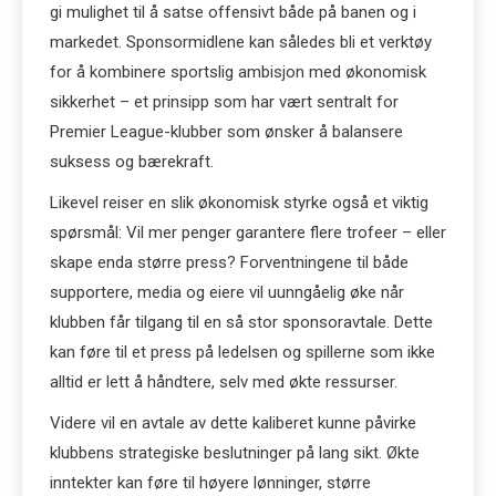
gi mulighet til å satse offensivt både på banen og i
markedet. Sponsormidlene kan således bli et verktøy
for å kombinere sportslig ambisjon med økonomisk
sikkerhet – et prinsipp som har vært sentralt for
Premier League-klubber som ønsker å balansere
suksess og bærekraft.
Likevel reiser en slik økonomisk styrke også et viktig
spørsmål: Vil mer penger garantere flere trofeer – eller
skape enda større press? Forventningene til både
supportere, media og eiere vil uunngåelig øke når
klubben får tilgang til en så stor sponsoravtale. Dette
kan føre til et press på ledelsen og spillerne som ikke
alltid er lett å håndtere, selv med økte ressurser.
Videre vil en avtale av dette kaliberet kunne påvirke
klubbens strategiske beslutninger på lang sikt. Økte
inntekter kan føre til høyere lønninger, større