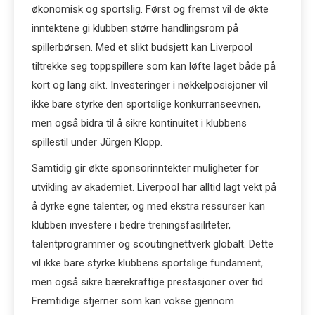
økonomisk og sportslig. Først og fremst vil de økte
inntektene gi klubben større handlingsrom på
spillerbørsen. Med et slikt budsjett kan Liverpool
tiltrekke seg toppspillere som kan løfte laget både på
kort og lang sikt. Investeringer i nøkkelposisjoner vil
ikke bare styrke den sportslige konkurranseevnen,
men også bidra til å sikre kontinuitet i klubbens
spillestil under Jürgen Klopp.
Samtidig gir økte sponsorinntekter muligheter for
utvikling av akademiet. Liverpool har alltid lagt vekt på
å dyrke egne talenter, og med ekstra ressurser kan
klubben investere i bedre treningsfasiliteter,
talentprogrammer og scoutingnettverk globalt. Dette
vil ikke bare styrke klubbens sportslige fundament,
men også sikre bærekraftige prestasjoner over tid.
Fremtidige stjerner som kan vokse gjennom