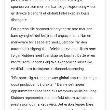
på tvers av kontinenter. Denne nærheten gjør
sponsorverdien mer enn bare logoeksponering – den
gir direkte tilgang til et globalt fellesskap av lojale
tilhengere.
For potensielle sponsorer betyr dette noe mer enn
bare synlighet; det betyr reell engasjement. Når en
merkevare blir assosiert med Liverpool, får den
automatisk tilgang til et følelsesdrevet publikum som
følger klubben med lidenskap og lojalitet. Dette er en
kapital som i dagens digitale økonomi er minst like
verdifull som tradisjonell reklameeksponering.
“Når sportslig suksess møter global popularitet, stiger
også prislappen på drakten.” Denne setningen
oppsummerer essensen av Liverpools posisjon i dag.
Klubben representerer en perfekt storm av historie,
prestasjon og markedsverdi. Det er ikke lenger bare