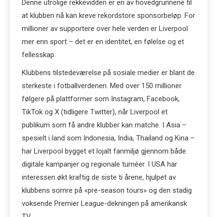
Denne utrolige rekkevidden er en av hovedgrunnene til
at klubben nå kan kreve rekordstore sponsorbeløp. For
millioner av supportere over hele verden er Liverpool
mer enn sport – det er en identitet, en følelse og et
fellesskap.
Klubbens tilstedeværelse på sosiale medier er blant de
sterkeste i fotballverdenen. Med over 150 millioner
følgere på plattformer som Instagram, Facebook,
TikTok og X (tidligere Twitter), når Liverpool et
publikum som få andre klubber kan matche. I Asia –
spesielt i land som Indonesia, India, Thailand og Kina –
har Liverpool bygget et lojalt fanmiljø gjennom både
digitale kampanjer og regionale turnéer. I USA har
interessen økt kraftig de siste ti årene, hjulpet av
klubbens somre på «pre-season tours» og den stadig
voksende Premier League-dekningen på amerikansk
TV.