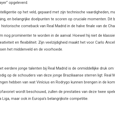
ayer” opgeleverd.
jn intelligentie op het veld, gepaard met zijn technische vaardigheden,
ing, en belangrijke doelpunten te scoren op cruciale momenten. Dit b
e historische comeback van Real Madrid in de halve finale van de C
nog prominenter te worden in de aanval. Hoewel hij niet de klassiek
tiviteit en flexibiliteit. Zijn veelzijdigheid maakt het voor Carlo Anc
ussen het middenveld en de voorhoede.
met eerdere jonge talenten bij Real Madrid is de onmiddellijke druk 
dig op de schouders van deze jonge Braziliaanse sterren ligt. Real Mad
htingen hebben van wat Vinícius en Rodrygo kunnen brengen in de ko
opfavoriet wordt beschouwd, zullen de prestaties van deze twee spel
 Liga, maar ook in Europa’s belangrijkste competitie.