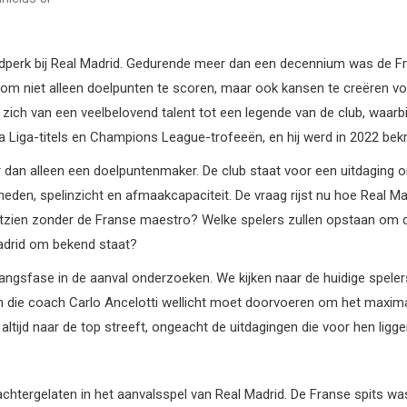
dperk bij Real Madrid. Gedurende meer dan een decennium was de Fra
en om niet alleen doelpunten te scoren, maar ook kansen te creëren
zich van een veelbelovend talent tot een legende van de club, waarbi
La Liga-titels en Champions League-trofeeën, en hij werd in 2022 bek
r dan alleen een doelpuntenmaker. De club staat voor een uitdaging
den, spelinzicht en afmaakcapaciteit. De vraag rijst nu hoe Real Madri
itzien zonder de Franse maestro? Welke spelers zullen opstaan om de 
adrid om bekend staat?
angsfase in de aanval onderzoeken. We kijken naar de huidige spelers 
n die coach Carlo Ancelotti wellicht moet doorvoeren om het maxima
e altijd naar de top streeft, ongeacht de uitdagingen die voor hen ligge
achtergelaten in het aanvalsspel van Real Madrid. De Franse spits w