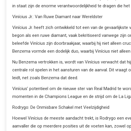
in staat zijn de enorme verantwoordelijkheid te dragen die he
Vinícius Jr.: Van Ruwe Diamant naar Wereldster
Vinícius Jr. heeft zich ontwikkeld tot een van de gevaarlijkst
begon als een ruwe diamant, vaak bekritiseerd vanwege zijn onz
beleefde Vinícius zijn doorbraakjaar, waarbij hij niet alleen
Benzema vormde een dodelijk duo, waarbij Vinícius niet alleen 
Nu Benzema vertrokken is, wordt van Vinícius verwacht dat hij 
centrale rol spelen in het aansturen van de aanval. Dit vraagt
leidt, net zoals Benzema dat deed.
Vinícius’ potentieel om de nieuwe ster van Real Madrid te worde
momenten in de Champions League en de strijd om de La Liga-ti
Rodrygo: De Onmisbare Schakel met Veelzijdigheid
Hoewel Vinícius de meeste aandacht trekt, is Rodrygo een even
aanvaller die op meerdere posities uit de voeten kan, zowel o