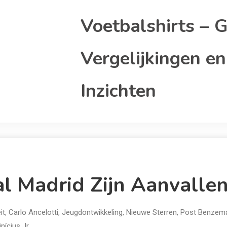
Voetbalshirts – G
Vergelijkingen en
Inzichten
l Madrid Zijn Aanvalle
it
,
Carlo Ancelotti
,
Jeugdontwikkeling
,
Nieuwe Sterren
,
Post Benzem
inícius Jr