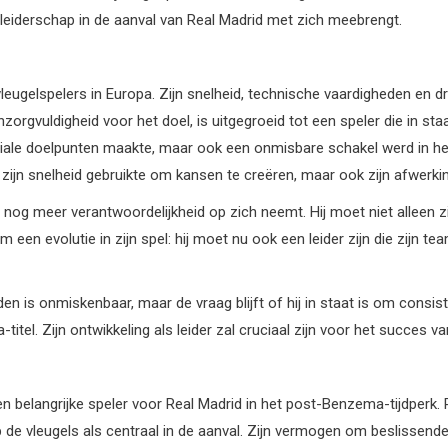
t leiderschap in de aanval van Real Madrid met zich meebrengt.
e vleugelspelers in Europa. Zijn snelheid, technische vaardigheden e
orgvuldigheid voor het doel, is uitgegroeid tot een speler die in st
 cruciale doelpunten maakte, maar ook een onmisbare schakel werd in 
zijn snelheid gebruikte om kansen te creëren, maar ook zijn afwerkin
nog meer verantwoordelijkheid op zich neemt. Hij moet niet alleen zij
 om een evolutie in zijn spel: hij moet nu ook een leider zijn die zi
n is onmiskenbaar, maar de vraag blijft of hij in staat is om consist
tel. Zijn ontwikkeling als leider zal cruciaal zijn voor het succes 
 belangrijke speler voor Real Madrid in het post-Benzema-tijdperk. 
p de vleugels als centraal in de aanval. Zijn vermogen om beslissend