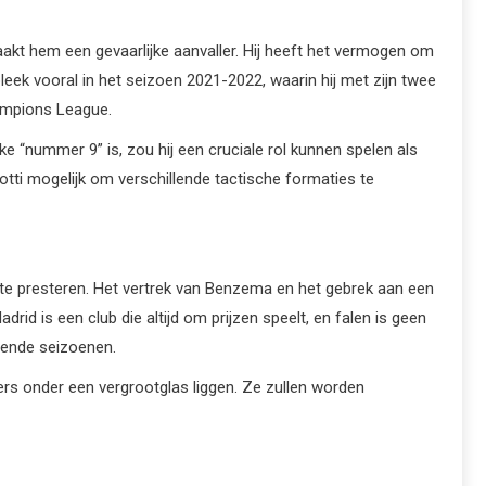
 maakt hem een gevaarlijke aanvaller. Hij heeft het vermogen om
leek vooral in het seizoen 2021-2022, waarin hij met zijn twee
hampions League.
e “nummer 9” is, zou hij een cruciale rol kunnen spelen als
elotti mogelijk om verschillende tactische formaties te
om te presteren. Het vertrek van Benzema en het gebrek aan een
rid is een club die altijd om prijzen speelt, en falen is geen
mende seizoenen.
ers onder een vergrootglas liggen. Ze zullen worden