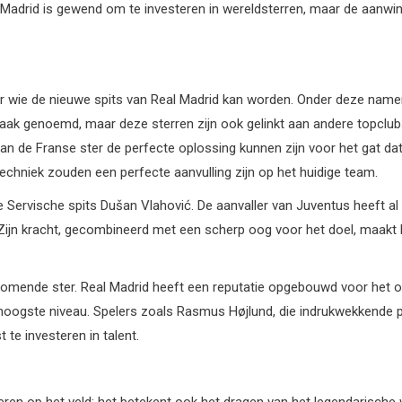
 Madrid is gewend om te investeren in wereldsterren, maar de aanwins
r wie de nieuwe spits van Real Madrid kan worden. Onder deze namen
aak genoemd, maar deze sterren zijn ook gelinkt aan andere topclubs 
 van de Franse ster de perfecte oplossing kunnen zijn voor het gat da
techniek zouden een perfecte aanvulling zijn op het huidige team.
 Servische spits Dušan Vlahović. De aanvaller van Juventus heeft al 
. Zijn kracht, gecombineerd met een scherp oog voor het doel, maakt 
komende ster. Real Madrid heeft een reputatie opgebouwd voor het o
 hoogste niveau. Spelers zoals Rasmus Højlund, die indrukwekkende p
 te investeren in talent.