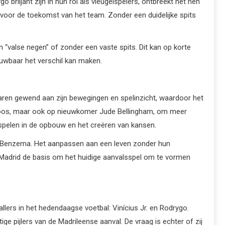
iljant zijn in hun rol als vleugelspelers, ontbreekt het hen
g voor de toekomst van het team. Zonder een duidelijke spits
 “valse negen” of zonder een vaste spits. Dit kan op korte
ouwbaar het verschil kan maken.
aren gewend aan zijn bewegingen en spelinzicht, waardoor het
 Kroos, maar ook op nieuwkomer Jude Bellingham, om meer
e spelen in de opbouw en het creëren van kansen.
an Benzema. Het aanpassen aan een leven zonder hun
eal Madrid de basis om het huidige aanvalsspel om te vormen
lers in het hedendaagse voetbal: Vinícius Jr. en Rodrygo.
e pijlers van de Madrileense aanval. De vraag is echter of zij