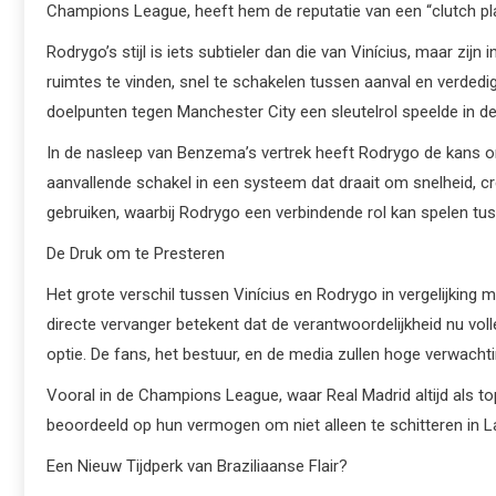
Champions League, heeft hem de reputatie van een “clutch pl
Rodrygo’s stijl is iets subtieler dan die van Vinícius, maar zi
ruimtes te vinden, snel te schakelen tussen aanval en verdedig
doelpunten tegen Manchester City een sleutelrol speelde in d
In de nasleep van Benzema’s vertrek heeft Rodrygo de kans om 
aanvallende schakel in een systeem dat draait om snelheid, crea
gebruiken, waarbij Rodrygo een verbindende rol kan spelen t
De Druk om te Presteren
Het grote verschil tussen Vinícius en Rodrygo in vergelijking 
directe vervanger betekent dat de verantwoordelijkheid nu volle
optie. De fans, het bestuur, en de media zullen hoge verwac
Vooral in de Champions League, waar Real Madrid altijd als t
beoordeeld op hun vermogen om niet alleen te schitteren in La
Een Nieuw Tijdperk van Braziliaanse Flair?