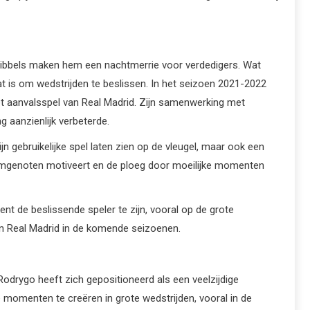
n dribbels maken hem een nachtmerrie voor verdedigers. Wat
aat is om wedstrijden te beslissen. In het seizoen 2021-2022
het aanvalsspel van Real Madrid. Zijn samenwerking met
g aanzienlijk verbeterde.
n gebruikelijke spel laten zien op de vleugel, maar ook een
jn teamgenoten motiveert en de ploeg door moeilijke momenten
ent de beslissende speler te zijn, vooral op de grote
van Real Madrid in de komende seizoenen.
Rodrygo heeft zich gepositioneerd als een veelzijdige
e momenten te creëren in grote wedstrijden, vooral in de