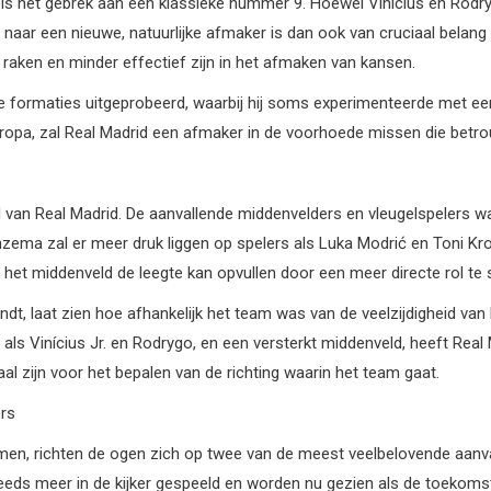
et gebrek aan een klassieke nummer 9. Hoewel Vinícius en Rodrygo br
t naar een nieuwe, natuurlijke afmaker is dan ook van cruciaal belan
 raken en minder effectief zijn in het afmaken van kansen.
de formaties uitgeprobeerd, waarbij hij soms experimenteerde met een
uropa, zal Real Madrid een afmaker in de voorhoede missen die betr
 van Real Madrid. De aanvallende middenvelders en vleugelspelers w
enzema zal er meer druk liggen op spelers als Luka Modrić en Toni
 of het middenveld de leegte kan opvullen door een meer directe rol t
dt, laat zien hoe afhankelijk het team was van de veelzijdigheid v
rs als Vinícius Jr. en Rodrygo, en een versterkt middenveld, heeft R
 zijn voor het bepalen van de richting waarin het team gaat.
ers
men, richten de ogen zich op twee van de meest veelbelovende aanval
eds meer in de kijker gespeeld en worden nu gezien als de toekomstig