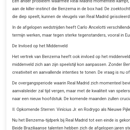
Een ander probleem waarmee Real Madrid momenteel kampt, is h
aan de killer-instinct die Benzema in de box had. De zoektoch
die diep speelt, kunnen de vleugels van Real Madrid geïsoleerd
In de afgelopen wedstrijden heeft Carlo Ancelotti verschillen
termijn werken, maar tegen sterke tegenstanders, vooral in E
De Invloed op het Middenveld
Het vertrek van Benzema heeft ook invloed op het middenveld
middenveld zich aan zijn speelstijl kon aanpassen. Zonder B
creativiteit en aanvallende intenties te tonen. De vraag is nu
De overgangsperiode waarin Real Madrid zich momenteel bevin
aanvalsleider zal tijd vergen, maar met de kwaliteit van spele
naar een nieuw hoofdstuk. De komende maanden zullen cruciaal
II. Opkomende Sterren: Vinícius Jr. en Rodrygo als Nieuwe Pijl
Nu het Benzema-tijdperk bij Real Madrid tot een einde is geko
Beide Braziliaanse talenten hebben zich de afgelopen jaren ste