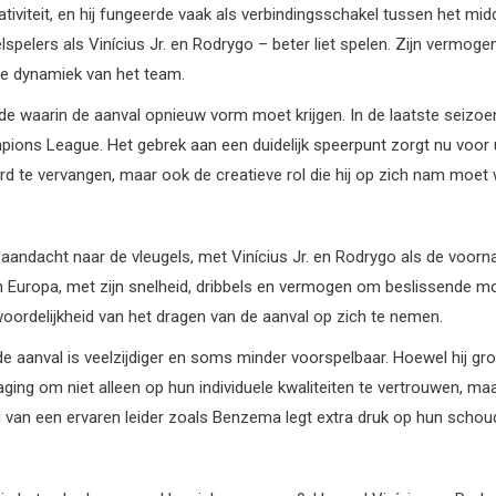
iviteit, en hij fungeerde vaak als verbindingsschakel tussen het mi
pelers als Vinícius Jr. en Rodrygo – beter liet spelen. Zijn vermoge
de dynamiek van het team.
iode waarin de aanval opnieuw vorm moet krijgen. In de laatste seiz
pions League. Het gebrek aan een duidelijk speerpunt zorgt nu voor 
 te vervangen, maar ook de creatieve rol die hij op zich nam moet 
 aandacht naar de vleugels, met Vinícius Jr. en Rodrygo als de voorn
n Europa, met zijn snelheid, dribbels en vermogen om beslissende mom
woordelijkheid van het dragen van de aanval op zich te nemen.
de aanval is veelzijdiger en soms minder voorspelbaar. Hoewel hij gro
daging om niet alleen op hun individuele kwaliteiten te vertrouwen,
van een ervaren leider zoals Benzema legt extra druk op hun schoud