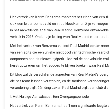
Het vertrek van Karim Benzema markeert het einde van een tij
ook een leider op het veld en in de kleedkamer. Zijn vermog
in het aanvallende spel van Real Madrid. Benzema ontwikkelde 
vertrek in 2018. Onder zijn leiding won Real Madrid meerdere 
Met het vertrek van Benzema verliest Real Madrid echter mee
van een spits die een unieke mix bood van technische vaardighe
aanpassen aan dit nieuwe tijdperk. Hoe zal de aanvalslinie eru
herstructureren om het succes te blijven boeken waar Real M
Dit blog zal de verschillende aspecten van Real Madrid’s overg
die het team kunnen versterken, en de tactische veranderinge
verandering blijft één ding zeker: Real Madrid blijft een club di
I. Het Huidige Aanvalsspel: Een Overgangsperiode
Het vertrek van Karim Benzema heeft een significante leegte 