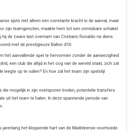
nse spits niet alleen een constante kracht in de aanval, maar
 voor zijn teamgenoten, maakte hem tot een onmisbare schakel
j hij de zware last overnam van Cristiano Ronaldo na diens
roond met de prestigieuze Ballon d’Or.
 om het aanvallende spel te hervormen zonder de aanwezigheid
d, een club die altijd in het oog van de wereld staat, zich zal
leegte op te vullen? En hoe zal het team zijn spelstijl
die mogelijk in zijn voetsporen treden, potentiële transfers
le uit het team te halen. In deze spannende periode van
n.
as jarenlang het kloppende hart van de Madrileense voorhoede.