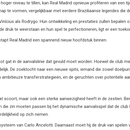
oger niveau te tillen, kan Real Madrid opnieuw profiteren van een tijd
ap te vormen, vergelijkbaar met eerdere Braziliaanse legendes die d
Vinícius als Rodrygo. Hun ontwikkeling en prestaties zullen bepalen 
n de druk te weerstaan en hun spel te perfectioneren, ligt er een toeko
l, stapt Real Madrid een spannend nieuw hoofdstuk binnen.
t gat in de aanvalslinie dat gevuld moet worden. Hoewel de club met 
delijk. De zoektocht naar een nieuwe spits, iemand die zowel doelpu
jn ambitieuze transferstrategieën, en de geruchten over potentiële a
 veel scoort, maar ook een sterke aanwezigheid heeft in de zestien.
 in die zin moeten passen bij het dynamische aanvalsspel dat de club
rdelijkheid op zich nemen.
 systeem van Carlo Ancelotti. Daarnaast moet hij de druk van spelen 