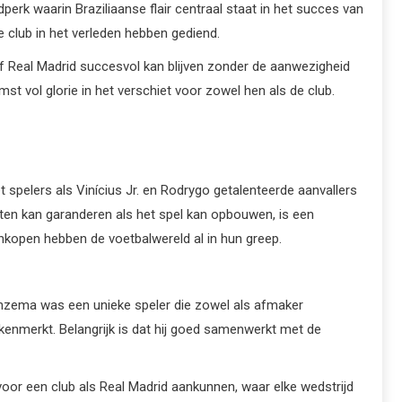
perk waarin Braziliaanse flair centraal staat in het succes van
e club in het verleden hebben gediend.
of Real Madrid succesvol kan blijven zonder de aanwezigheid
mst vol glorie in het verschiet voor zowel hen als de club.
spelers als Vinícius Jr. en Rodrygo getalenteerde aanvallers
nten kan garanderen als het spel kan opbouwen, is een
ankopen hebben de voetbalwereld al in hun greep.
 Benzema was een unieke speler die zowel als afmaker
 kenmerkt. Belangrijk is dat hij goed samenwerkt met de
voor een club als Real Madrid aankunnen, waar elke wedstrijd