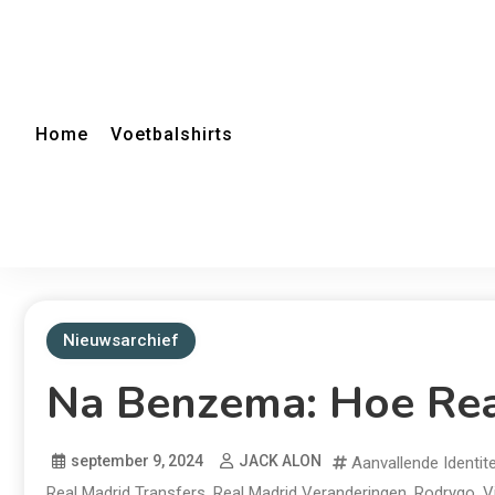
Home
Voetbalshirts
Nieuwsarchief
Na Benzema: Hoe Rea
september 9, 2024
JACK ALON
Aanvallende Identite
Real Madrid Transfers
,
Real Madrid Veranderingen
,
Rodrygo
,
V