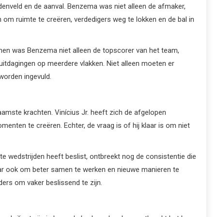
ddenveld en de aanval. Benzema was niet alleen de afmaker,
n om ruimte te creëren, verdedigers weg te lokken en de bal in
oenen was Benzema niet alleen de topscorer van het team,
uitdagingen op meerdere vlakken. Niet alleen moeten er
worden ingevuld.
aamste krachten. Vinícius Jr. heeft zich de afgelopen
enten te creëren. Echter, de vraag is of hij klaar is om niet
te wedstrijden heeft beslist, ontbreekt nog de consistentie die
 maar ook om beter samen te werken en nieuwe manieren te
ers om vaker beslissend te zijn.