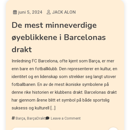
juni 5, 2024
JACK ALON
De mest minneverdige
øyeblikkene i Barcelonas
drakt
Innledning FC Barcelona, ofte kjent som Barça, er mer
enn bare en fotballklubb. Den representerer en kultur, en
identitet og en lidenskap som strekker seg langt utover
fotballbanen. En av de mest ikoniske symbolene på
denne rike historien er klubbens drakt. Barcelonas drakt
har gjennom årene blitt et symbol på både sportslig
suksess og kulturell […]
Barça
,
BarçaDrakt
Leave a Comment