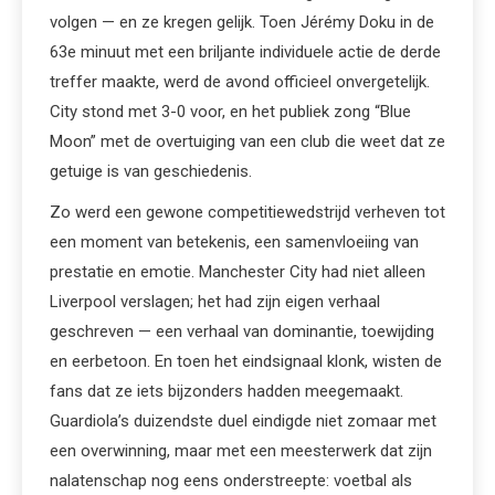
volgen — en ze kregen gelijk. Toen Jérémy Doku in de
63e minuut met een briljante individuele actie de derde
treffer maakte, werd de avond officieel onvergetelijk.
City stond met 3-0 voor, en het publiek zong “Blue
Moon” met de overtuiging van een club die weet dat ze
getuige is van geschiedenis.
Zo werd een gewone competitiewedstrijd verheven tot
een moment van betekenis, een samenvloeiing van
prestatie en emotie. Manchester City had niet alleen
Liverpool verslagen; het had zijn eigen verhaal
geschreven — een verhaal van dominantie, toewijding
en eerbetoon. En toen het eindsignaal klonk, wisten de
fans dat ze iets bijzonders hadden meegemaakt.
Guardiola’s duizendste duel eindigde niet zomaar met
een overwinning, maar met een meesterwerk dat zijn
nalatenschap nog eens onderstreepte: voetbal als