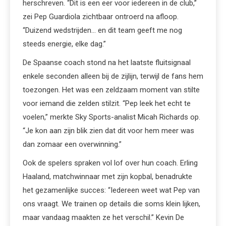
herschreven. “Dit is een eer voor iedereen in de club,”
zei Pep Guardiola zichtbaar ontroerd na afloop.
“Duizend wedstrijden… en dit team geeft me nog
steeds energie, elke dag.”
De Spaanse coach stond na het laatste fluitsignaal
enkele seconden alleen bij de zijlijn, terwijl de fans hem
toezongen. Het was een zeldzaam moment van stilte
voor iemand die zelden stilzit. “Pep leek het echt te
voelen,” merkte Sky Sports-analist Micah Richards op.
“Je kon aan zijn blik zien dat dit voor hem meer was
dan zomaar een overwinning.”
Ook de spelers spraken vol lof over hun coach. Erling
Haaland, matchwinnaar met zijn kopbal, benadrukte
het gezamenlijke succes: “Iedereen weet wat Pep van
ons vraagt. We trainen op details die soms klein lijken,
maar vandaag maakten ze het verschil.” Kevin De