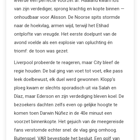
leverde een perfecte voorzet af. Haaland kwam los
van zijn verdediger, sprong krachtig en kopte binnen —
onhoudbaar voor Alisson. De Noorse spits stormde
naar de hoekvlag, armen wijd, terwijl het Etihad
ontplofte van vreugde. Het eerste doelpunt van de
avond voelde als een explosie van opluchting én
triomf: de toon was gezet.
Liverpool probeerde te reageren, maar City bleef de
regie houden. De bal ging van voet tot voet, elke pass
leek doelbewust, elk duel werd gewonnen. Klopp’s
ploeg kwam er slechts sporadisch uit via Salah en
Díaz, maar Ederson en zijn verdediging bleven koel. De
bezoekers dachten zelfs even op gelijke hoogte te
komen toen Darwin Núñez in de 40e minuut een
voorzet binnenkopte. Het gejuich van de meegereisde
fans verstomde echter snel: de vlag ging omhoog.
Buitenspel. VAR bevestigde het besluit. Een golf van