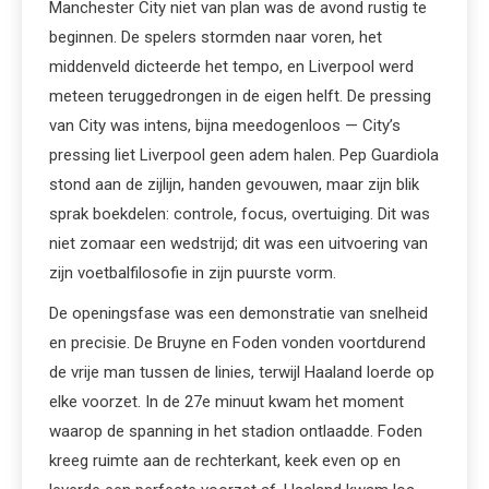
Manchester City niet van plan was de avond rustig te
beginnen. De spelers stormden naar voren, het
middenveld dicteerde het tempo, en Liverpool werd
meteen teruggedrongen in de eigen helft. De pressing
van City was intens, bijna meedogenloos — City’s
pressing liet Liverpool geen adem halen. Pep Guardiola
stond aan de zijlijn, handen gevouwen, maar zijn blik
sprak boekdelen: controle, focus, overtuiging. Dit was
niet zomaar een wedstrijd; dit was een uitvoering van
zijn voetbalfilosofie in zijn puurste vorm.
De openingsfase was een demonstratie van snelheid
en precisie. De Bruyne en Foden vonden voortdurend
de vrije man tussen de linies, terwijl Haaland loerde op
elke voorzet. In de 27e minuut kwam het moment
waarop de spanning in het stadion ontlaadde. Foden
kreeg ruimte aan de rechterkant, keek even op en