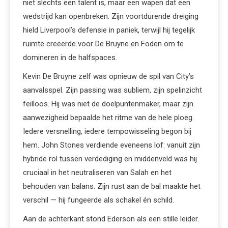
niet slechts een talent is, maar een wapen dat een
wedstrijd kan openbreken. Zijn voortdurende dreiging
hield Liverpool’s defensie in paniek, terwijl hij tegelijk
ruimte creëerde voor De Bruyne en Foden om te
domineren in de halfspaces.
Kevin De Bruyne zelf was opnieuw de spil van City’s
aanvalsspel. Zijn passing was subliem, zijn spelinzicht
feilloos. Hij was niet de doelpuntenmaker, maar zijn
aanwezigheid bepaalde het ritme van de hele ploeg.
Iedere versnelling, iedere tempowisseling begon bij
hem. John Stones verdiende eveneens lof: vanuit zijn
hybride rol tussen verdediging en middenveld was hij
cruciaal in het neutraliseren van Salah en het
behouden van balans. Zijn rust aan de bal maakte het
verschil — hij fungeerde als schakel én schild.
Aan de achterkant stond Ederson als een stille leider.