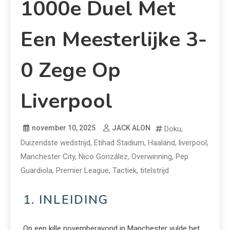
1000e Duel Met
Een Meesterlijke 3-
0 Zege Op
Liverpool
november 10, 2025
JACK ALON
Doku
,
Duizendste wedstrijd
,
Etihad Stadium
,
Haaland
,
liverpool
,
Manchester City
,
Nico González
,
Overwinning
,
Pep
Guardiola
,
Premier League
,
Tactiek
,
titelstrijd
1. INLEIDING
Op een kille novemberavond in Manchester vulde het