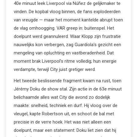
40e minuut leek Liverpool via Núñez de gelijkmaker te
vinden. De kopbal vloog binnen, de fans explodeerden
van vreugde — maar het moment kantelde abrupt toen
de vlag omhoogging. VAR greep in: buitenspel. Het
doelpunt werd geannuleerd. Waar Klopp zijn frustratie
nauwelijks kon verbergen, zag Guardiola’s gezicht een
mengeling van opluchting en vastberadenheid. Dat
moment brak Liverpool’s ritme volledig; hun energie
verdampte, terwijl City juist gretiger werd.
Het tweede beslissende fragment kwam na rust, toen
Jérémy Doku de show stal. Zijn actie in de 63e minuut
belichaamde alles wat City die avond zo dodelijk
maakte: snelheid, techniek en durf. Hij vloog over de
vleugel, kapte Robertson uit, en schoot de bal met
precisie in de verre hoek. Het was niet alleen een
doelpunt, maar een statement: Doku liet zien dat hij