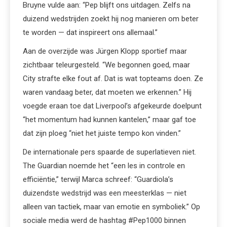
Bruyne vulde aan: “Pep blijft ons uitdagen. Zelfs na
duizend wedstrijden zoekt hij nog manieren om beter
te worden — dat inspireert ons allemaal.”
Aan de overzijde was Jürgen Klopp sportief maar
zichtbaar teleurgesteld. “We begonnen goed, maar
City strafte elke fout af. Dat is wat topteams doen. Ze
waren vandaag beter, dat moeten we erkennen.” Hij
voegde eraan toe dat Liverpool’s afgekeurde doelpunt
“het momentum had kunnen kantelen,” maar gaf toe
dat zijn ploeg “niet het juiste tempo kon vinden.”
De internationale pers spaarde de superlatieven niet.
The Guardian noemde het “een les in controle en
efficiëntie,” terwijl Marca schreef: “Guardiola’s
duizendste wedstrijd was een meesterklas — niet
alleen van tactiek, maar van emotie en symboliek.” Op
sociale media werd de hashtag #Pep1000 binnen