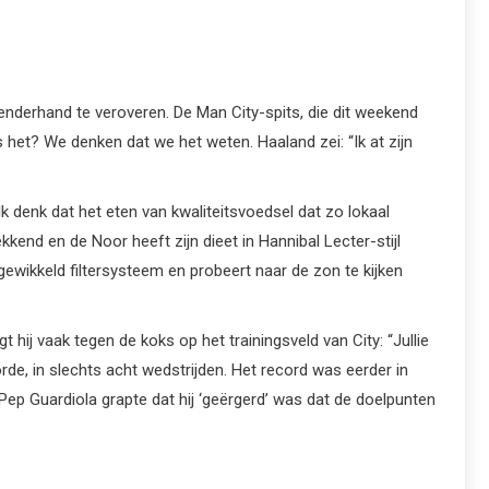
menderhand te veroveren. De Man City-spits, die dit weekend
s het? We denken dat we het weten. Haaland zei: “Ik at zijn
k denk dat het eten van kwaliteitsvoedsel dat zo lokaal
ekkend en de Noor heeft zijn dieet in Hannibal Lecter-stijl
gewikkeld filtersysteem en probeert naar de zon te kijken
ij vaak tegen de koks op het trainingsveld van City: “Jullie
rde, in slechts acht wedstrijden. Het record was eerder in
p Guardiola grapte dat hij ‘geërgerd’ was dat de doelpunten