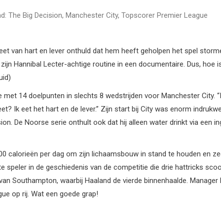
d: The Big Decision
,
Manchester City
,
Topscorer Premier League
dieet van hart en lever onthuld dat hem heeft geholpen het spel stor
 zijn Hannibal Lecter-achtige routine in een documentaire. Dus, hoe i
uid)
e met 14 doelpunten in slechts 8 wedstrijden voor Manchester City. “I
eet? Ik eet het hart en de lever.” Zijn start bij City was enorm indrukw
. De Noorse serie onthult ook dat hij alleen water drinkt via een in
calorieën per dag om zijn lichaamsbouw in stand te houden en zegt h
 speler in de geschiedenis van de competitie die drie hattricks scoo
n Southampton, waarbij Haaland de vierde binnenhaalde. Manager Pe
ue op rij. Wat een goede grap!