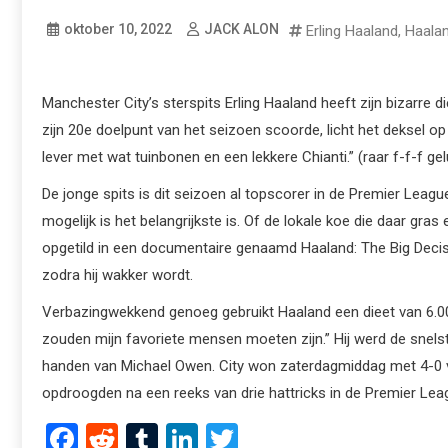
oktober 10, 2022
JACK ALON
Erling Haaland
,
Haalan
Manchester City’s sterspits Erling Haaland heeft zijn bizarre 
zijn 20e doelpunt van het seizoen scoorde, licht het deksel op
lever met wat tuinbonen en een lekkere Chianti.” (raar f-f-f gel
De jonge spits is dit seizoen al topscorer in de Premier Leagu
mogelijk is het belangrijkste is. Of de lokale koe die daar gras 
opgetild in een documentaire genaamd Haaland: The Big Decision
zodra hij wakker wordt.
Verbazingwekkend genoeg gebruikt Haaland een dieet van 6.000 
zouden mijn favoriete mensen moeten zijn.” Hij werd de snelste
handen van Michael Owen. City won zaterdagmiddag met 4-0 va
opdroogden na een reeks van drie hattricks in de Premier Leag
Facebook
Reddit
Tumblr
LinkedIn
Twitter