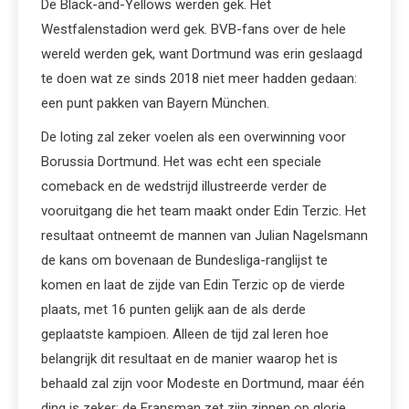
De Black-and-Yellows werden gek. Het
Westfalenstadion werd gek. BVB-fans over de hele
wereld werden gek, want Dortmund was erin geslaagd
te doen wat ze sinds 2018 niet meer hadden gedaan:
een punt pakken van Bayern München.
De loting zal zeker voelen als een overwinning voor
Borussia Dortmund. Het was echt een speciale
comeback en de wedstrijd illustreerde verder de
vooruitgang die het team maakt onder Edin Terzic. Het
resultaat ontneemt de mannen van Julian Nagelsmann
de kans om bovenaan de Bundesliga-ranglijst te
komen en laat de zijde van Edin Terzic op de vierde
plaats, met 16 punten gelijk aan de als derde
geplaatste kampioen. Alleen de tijd zal leren hoe
belangrijk dit resultaat en de manier waarop het is
behaald zal zijn voor Modeste en Dortmund, maar één
ding is zeker: de Fransman zet zijn zinnen op glorie.