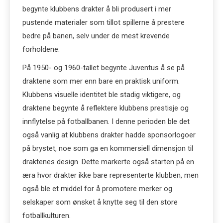
begynte klubbens drakter å bli produsert i mer
pustende materialer som tillot spillerne å prestere
bedre på banen, selv under de mest krevende
forholdene.
På 1950- og 1960-tallet begynte Juventus å se på
draktene som mer enn bare en praktisk uniform.
Klubbens visuelle identitet ble stadig viktigere, og
draktene begynte å reflektere klubbens prestisje og
innflytelse på fotballbanen. I denne perioden ble det
også vanlig at klubbens drakter hadde sponsorlogoer
på brystet, noe som ga en kommersiell dimensjon til
draktenes design. Dette markerte også starten på en
æra hvor drakter ikke bare representerte klubben, men
også ble et middel for å promotere merker og
selskaper som ønsket å knytte seg til den store
fotballkulturen.