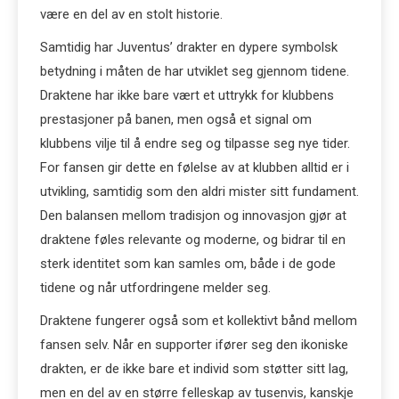
være en del av en stolt historie.
Samtidig har Juventus’ drakter en dypere symbolsk
betydning i måten de har utviklet seg gjennom tidene.
Draktene har ikke bare vært et uttrykk for klubbens
prestasjoner på banen, men også et signal om
klubbens vilje til å endre seg og tilpasse seg nye tider.
For fansen gir dette en følelse av at klubben alltid er i
utvikling, samtidig som den aldri mister sitt fundament.
Den balansen mellom tradisjon og innovasjon gjør at
draktene føles relevante og moderne, og bidrar til en
sterk identitet som kan samles om, både i de gode
tidene og når utfordringene melder seg.
Draktene fungerer også som et kollektivt bånd mellom
fansen selv. Når en supporter ifører seg den ikoniske
drakten, er de ikke bare et individ som støtter sitt lag,
men en del av en større felleskap av tusenvis, kanskje