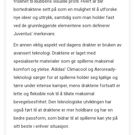
friskhet til klubbens visuelle profil. Hvert år blir
bortedraktene sett på som en mulighet til å utforske
nye ideer og uttrykk, samtidig som man holder fast
ved de grunnleggende elementene som definerer
Juventus’ merkevare.
En annen viktig aspekt ved dagens drakter er bruken av
avansert teknologi. Draktene er laget med
spesialiserte materialer som gir spillerne maksimal
komfort og ytelse. Adidas’ Climacool og Aeroready-
teknologi sørger for at spillerne holder seg kjølige og
tørre under intense kamper, mens draktene fortsatt er
lette og fleksible nok til å tillate maksimal
bevegelsesfrihet. Den teknologiske utviklingen har
også ført til at draktene er mer holdbare og har en
bedre passform, som bidrar til at spillerne kan yte på
sitt beste i enhver situasjon.