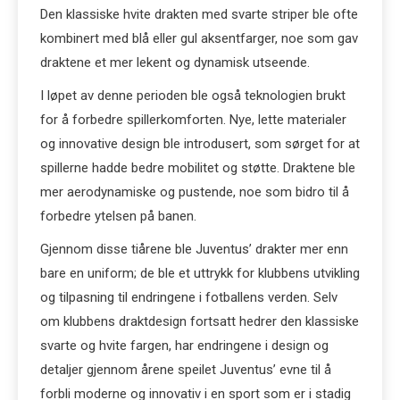
Den klassiske hvite drakten med svarte striper ble ofte
kombinert med blå eller gul aksentfarger, noe som gav
draktene et mer lekent og dynamisk utseende.
I løpet av denne perioden ble også teknologien brukt
for å forbedre spillerkomforten. Nye, lette materialer
og innovative design ble introdusert, som sørget for at
spillerne hadde bedre mobilitet og støtte. Draktene ble
mer aerodynamiske og pustende, noe som bidro til å
forbedre ytelsen på banen.
Gjennom disse tiårene ble Juventus’ drakter mer enn
bare en uniform; de ble et uttrykk for klubbens utvikling
og tilpasning til endringene i fotballens verden. Selv
om klubbens draktdesign fortsatt hedrer den klassiske
svarte og hvite fargen, har endringene i design og
detaljer gjennom årene speilet Juventus’ evne til å
forbli moderne og innovativ i en sport som er i stadig