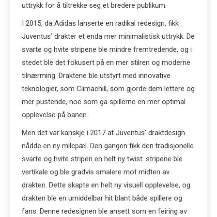
uttrykk for å tiltrekke seg et bredere publikum.
I 2015, da Adidas lanserte en radikal redesign, fikk
Juventus’ drakter et enda mer minimalistisk uttrykk. De
svarte og hvite stripene ble mindre fremtredende, og i
stedet ble det fokusert på en mer stilren og moderne
tilnærming. Draktene ble utstyrt med innovative
teknologier, som Climachill, som gjorde dem lettere og
mer pustende, noe som ga spillerne en mer optimal
opplevelse på banen.
Men det var kanskje i 2017 at Juventus’ draktdesign
nådde en ny milepæl. Den gangen fikk den tradisjonelle
svarte og hvite stripen en helt ny twist: stripene ble
vertikale og ble gradvis smalere mot midten av
drakten. Dette skapte en helt ny visuell opplevelse, og
drakten ble en umiddelbar hit blant både spillere og
fans. Denne redesignen ble ansett som en feiring av