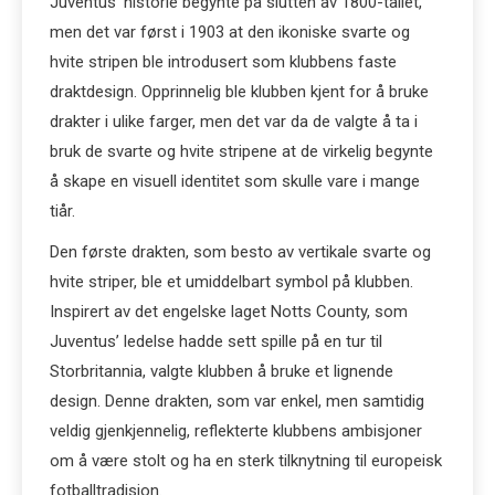
Juventus’ historie begynte på slutten av 1800-tallet,
men det var først i 1903 at den ikoniske svarte og
hvite stripen ble introdusert som klubbens faste
draktdesign. Opprinnelig ble klubben kjent for å bruke
drakter i ulike farger, men det var da de valgte å ta i
bruk de svarte og hvite stripene at de virkelig begynte
å skape en visuell identitet som skulle vare i mange
tiår.
Den første drakten, som besto av vertikale svarte og
hvite striper, ble et umiddelbart symbol på klubben.
Inspirert av det engelske laget Notts County, som
Juventus’ ledelse hadde sett spille på en tur til
Storbritannia, valgte klubben å bruke et lignende
design. Denne drakten, som var enkel, men samtidig
veldig gjenkjennelig, reflekterte klubbens ambisjoner
om å være stolt og ha en sterk tilknytning til europeisk
fotballtradisjon.