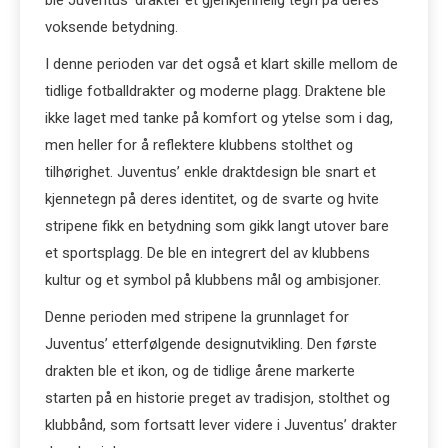
ble Juventus’ drakter et gjenkjennelig tegn på deres
voksende betydning.
I denne perioden var det også et klart skille mellom de
tidlige fotballdrakter og moderne plagg. Draktene ble
ikke laget med tanke på komfort og ytelse som i dag,
men heller for å reflektere klubbens stolthet og
tilhørighet. Juventus’ enkle draktdesign ble snart et
kjennetegn på deres identitet, og de svarte og hvite
stripene fikk en betydning som gikk langt utover bare
et sportsplagg. De ble en integrert del av klubbens
kultur og et symbol på klubbens mål og ambisjoner.
Denne perioden med stripene la grunnlaget for
Juventus’ etterfølgende designutvikling. Den første
drakten ble et ikon, og de tidlige årene markerte
starten på en historie preget av tradisjon, stolthet og
klubbånd, som fortsatt lever videre i Juventus’ drakter