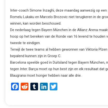
Inter-coach Simone Inzaghi, deze maandag aanwezig op een p
Romelu Lukaku en Marcelo Brozovic niet terugkeren in de groe
winnen, kan worden beschouwd.
De nederlaag tegen Bayern München in de Allianz Arena maakte
hoop op het bereiken van de Ronde van 16 levend te houden vo
tweede te eindigen.
Terwijl de twee teams al hebben gewonnen van Viktoria Plzen
bepalend kunnen zijn in Groep C.
Barcelona speelde goed in Duitsland tegen Bayern München, maa
tegen Inter. Barça moet op hun best zijn en elk resultaat dat ge
Blaugrana moet honger hebben naar alle drie.
Facebook
Reddit
Tumblr
LinkedIn
Twitter