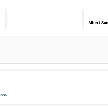
ë
Albert Sam
.com/