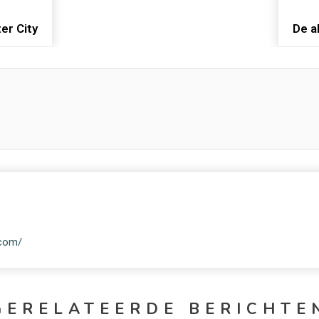
ter City
De a
.com/
GERELATEERDE BERICHTE