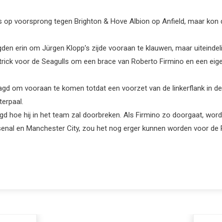
 op voorsprong tegen Brighton & Hove Albion op Anfield, maar kon d
gden erin om Jürgen Klopp’s zijde vooraan te klauwen, maar uiteinde
ick voor de Seagulls om een ​​brace van Roberto Firmino en een eige
agd om vooraan te komen totdat een voorzet van de linkerflank in de 
erpaal.
d hoe hij in het team zal doorbreken. Als Firmino zo doorgaat, word
senal en Manchester City, zou het nog erger kunnen worden voor de 