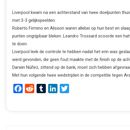
Liverpool kwam na een achterstand van twee doelpunten thuis
met 3-3 gelijkspeelden.
Roberto Firmino en Alisson waren allebei op hun best en slaa
punten ongrijpbaar bleken. Leandro Trossard scoorde een hattr
te doen.
Liverpool leek de controle te hebben nadat het erin was gesla
werd gevonden, die geen fout maakte met de finish op de acht
Darwin Núñez, zittend op de bank, moet zich hebben afgevraag
Met hun volgende twee wedstrijden in de competitie tegen Ar
Facebook
Reddit
Tumblr
LinkedIn
Twitter